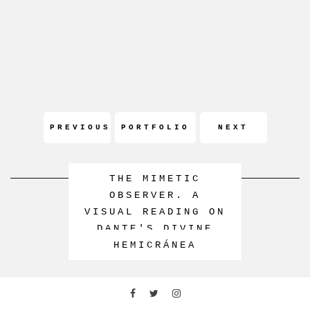
PREVIOUS
PORTFOLIO
NEXT
THE MIMETIC
OBSERVER. A
VISUAL READING ON
RECENT PROJECTS
DANTE'S DIVINE
ἌΜΒΡΟΤΟΣ
OἾΚΟΣ (OIKOS)
(AMBROTOS)
HEMICRÁNEA
COMEDY